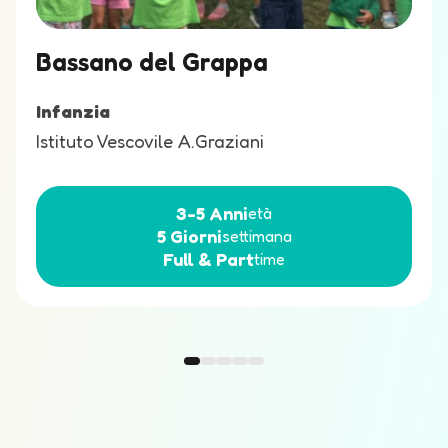
Bassano del Grappa
Infanzia
Istituto Vescovile A.Graziani
3-5
Anni
età
5
Giorni
settimana
Full &
Part
time