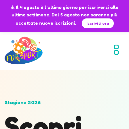
⚠️ Il 4 agosto è l’ultimo giorno per iscriversi alle
ultime settimane. Dal 5 agosto non saranno più
accettate nuove iscrizioni.
Iscriviti ora
Stagione 2026
Scopri