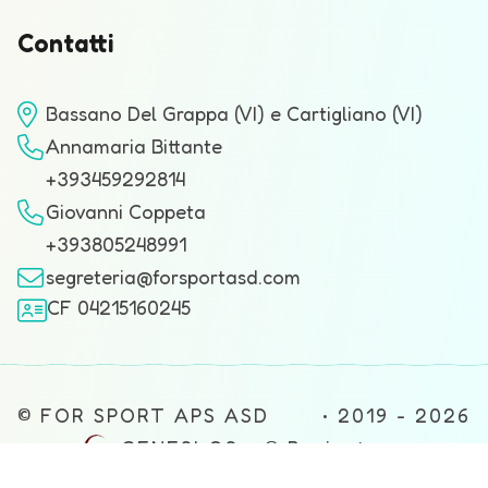
Contatti
Bassano Del Grappa (VI) e Cartigliano (VI)
Annamaria Bittante
+393459292814
Giovanni Coppeta
+393805248991
segreteria@forsportasd.com
CF 04215160245
© FOR SPORT APS ASD • 2019 - 2026
•
GENESI OS™ ® Project