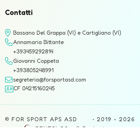
Contatti
Bassano Del Grappa (VI) e Cartigliano (VI)
Annamaria Bittante
+393459292814
Giovanni Coppeta
+393805248991
segreteria@forsportasd.com
CF 04215160245
© FOR SPORT APS ASD • 2019 - 2026
•
GENESI OS™ ® Project