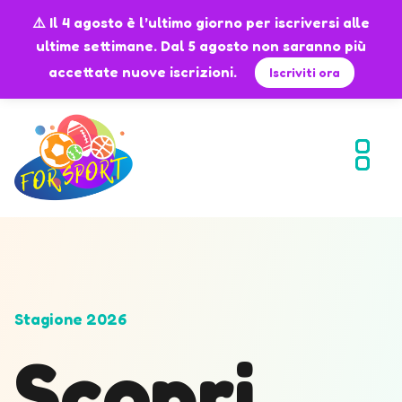
⚠️ Il 4 agosto è l’ultimo giorno per iscriversi alle
ultime settimane. Dal 5 agosto non saranno più
accettate nuove iscrizioni.
Iscriviti ora
Stagione 2026
Scopri