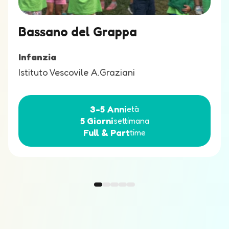
Bassano del Grappa
Infanzia
Istituto Vescovile A.Graziani
3-5
Anni
età
5
Giorni
settimana
Full &
Part
time