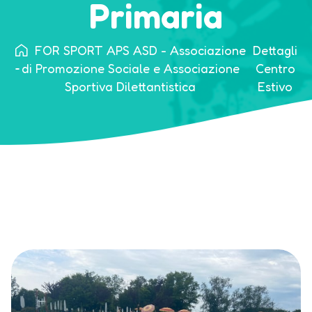
Primaria
FOR SPORT APS ASD - Associazione
Dettagli
di Promozione Sociale e Associazione
Centro
Sportiva Dilettantistica
Estivo