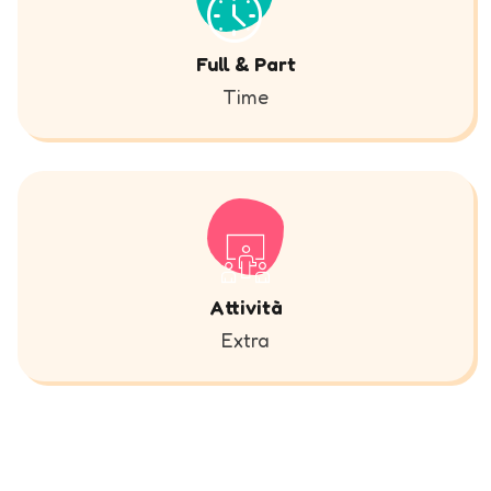
Full & Part
Time
Attività
Extra