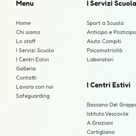
Menu
I Servizi Scuol
Home
Sport a Scuola
Chi siamo
Anticipo e Posticipo
Lo staff
Aiuto Compiti
I Servizi Scuola
Psicomotricità
I Centri Estivi
Laboratori
Galleria
Contatti
I Centri Estivi
Lavora con noi
Safeguarding
Bassano Del Grapp
Istituto Vescovile
A.Graziani
Cartigliano