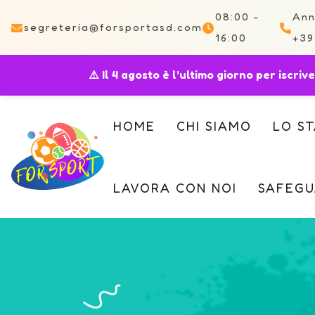
08:00 -
Ann
segreteria@forsportasd.com
16:00
+39
⚠️ Il 4 agosto è l’ultimo giorno per iscri
HOME
CHI SIAMO
LO S
LAVORA CON NOI
SAFEGU