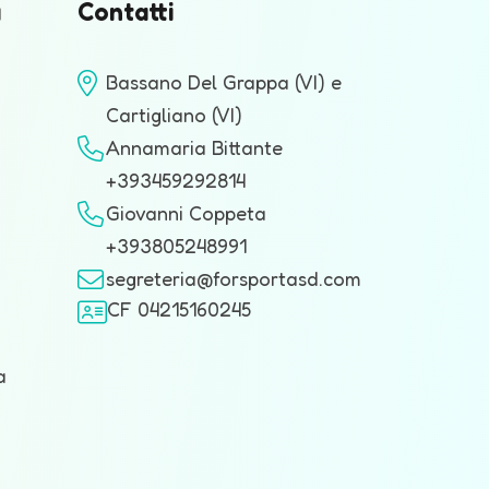
a
Contatti
Bassano Del Grappa (VI) e
Cartigliano (VI)
Annamaria Bittante
+393459292814
Giovanni Coppeta
+393805248991
segreteria@forsportasd.com
CF 04215160245
a