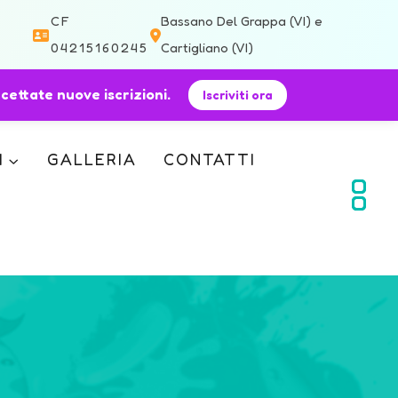
CF
Bassano Del Grappa (VI) e
04215160245
Cartigliano (VI)
ccettate nuove iscrizioni.
Iscriviti ora
I
GALLERIA
CONTATTI