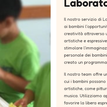
Laborato
Il nostro servizio di L
ai bambini l'opportuni
creatività attraverso
artistiche e espressi
stimolare l'immaginaz
personale dei bambin
creato un programma r
Il nostro team offre u
cui i bambini possano
artistiche, come pittu
musica. Utilizziamo ap
favorire la libera esp