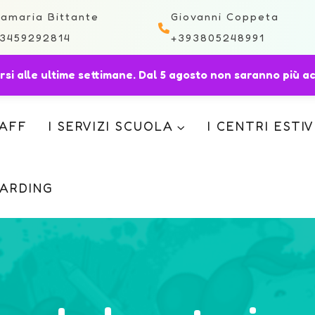
amaria Bittante
Giovanni Coppeta
3459292814
+393805248991
versi alle ultime settimane. Dal 5 agosto non saranno più a
TAFF
I SERVIZI SCUOLA
I CENTRI ESTIV
ARDING